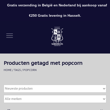
Gratis verzending in België en Nederland bij aankoop vanaf
0 Artikelen - €0,00
€250 Gratis levering in Hasselt.
Home
Kleding
Schoenen
Producten getagd met popcorn
Accessoires
HOME
/
TAGS
/
POPCORN
Cadeaubon