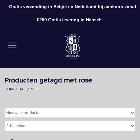
Gratis verzending in België en Nederland bij aankoop vanaf
0 Artikelen - €0,00
€250 Gratis levering in Hasselt.
Home
Kleding
Schoenen
Producten getagd met rose
Accessoires
HOME
/
TAGS
/
ROSE
Cadeaubon