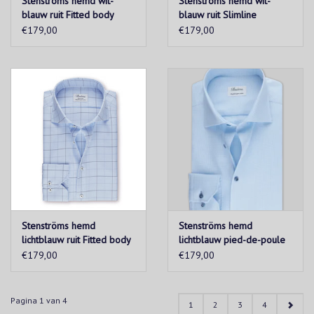
Stenströms hemd wit-
Stenströms hemd wit-
blauw ruit Fitted body
blauw ruit Slimline
€179,00
€179,00
Stenströms hemd
Stenströms hemd
lichtblauw ruit Fitted body
lichtblauw pied-de-poule
Slimline
€179,00
€179,00
Pagina 1 van 4
1
2
3
4