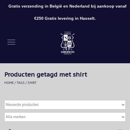
Gratis verzending in België en Nederland bij aankoop vanaf
0 Artikelen - €0,00
€250 Gratis levering in Hasselt.
Home
Kleding
Schoenen
Producten getagd met shirt
Accessoires
HOME
/
TAGS
/
SHIRT
Cadeaubon