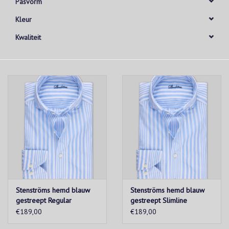
Pasvorm
Kleur
Kwaliteit
Stenströms hemd blauw
Stenströms hemd blauw
gestreept Regular
gestreept Slimline
€189,00
€189,00