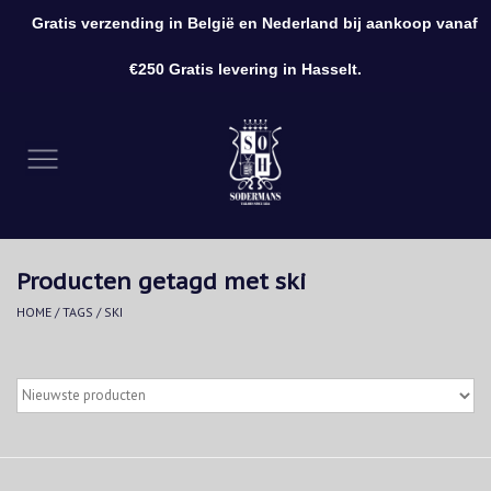
Gratis verzending in België en Nederland bij aankoop vanaf
0 Artikelen - €0,00
€250 Gratis levering in Hasselt.
Home
Kleding
Schoenen
Producten getagd met ski
Accessoires
HOME
/
TAGS
/
SKI
Cadeaubon