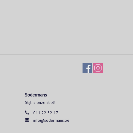
Sodermans
Stijl is onze stiel!
011 22 32 17
info@sodermans.be