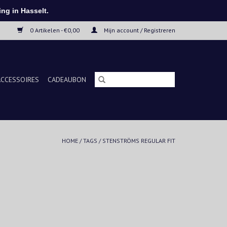
ng in Hasselt.
0 Artikelen - €0,00
Mijn account / Registreren
ACCESSOIRES
CADEAUBON
HOME
/
TAGS
/
STENSTRÖMS REGULAR FIT