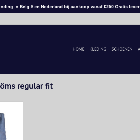
ding in België en Nederland bij aankoop vanaf €250 Gratis leveri
HOME
KLEDING
SCHOENEN
öms regular fit
erhemd van
omfortabele
 of pearl
gn voor een
tijl.
KELWAGEN