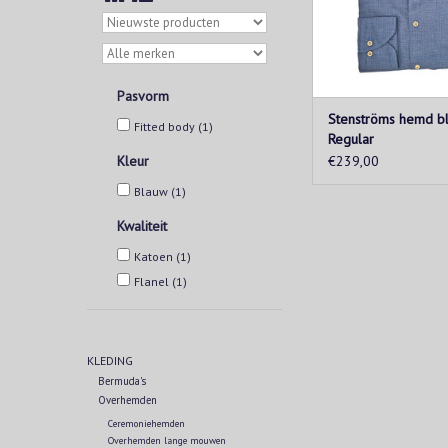
Pasvorm
Stenströms hemd b
Fitted body
(1)
Regular
Kleur
€239,00
Blauw
(1)
Kwaliteit
Katoen
(1)
Flanel
(1)
KLEDING
Bermuda's
Overhemden
Ceremoniehemden
Overhemden lange mouwen