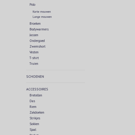
Polo
Korte mouwen
Lange mouwen
Broeken
Bodywarmers
Jassen
Ondergoed
Zwemshort
Vesten
T-shirt
Truien
SCHOENEN
ACCESSOIRES
Bretellen
Das
Riem
Zakdoeken
Strikjes
Sokken
Sjaal