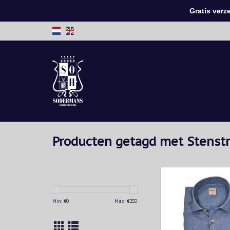
Gratis verzen
Producten getagd met Stenstr
Regular fit herenov
blauw flanelkatoen. C
pasvorm met mother
Min: €
0
Max: €
250
knopen. Tijdloos desi
casual geklede s
TOEVOEGEN AAN WIN