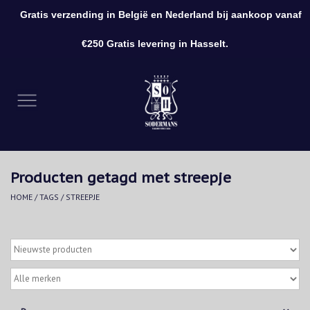
Gratis verzending in België en Nederland bij aankoop vanaf
0 Artikelen - €0,00
€250 Gratis levering in Hasselt.
Home
Kleding
Schoenen
Producten getagd met streepje
Accessoires
HOME
/
TAGS
/
STREEPJE
Cadeaubon