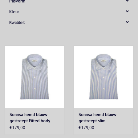
Pasvorm
Kleur
Kwaliteit
Sonrisa hemd blauw
Sonrisa hemd blauw
gestreept Fitted body
gestreept slim
€179,00
€179,00