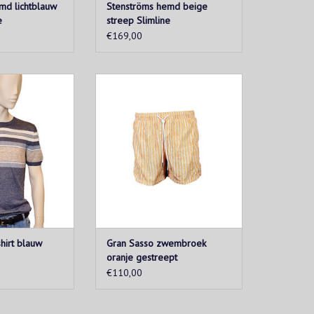
md lichtblauw
Stenströms hemd beige
e
streep Slimline
€169,00
rt-shirt met
Maak je klaar voor de zomer met
n vervaardigd uit
deze leuke zwemshort van Gran
 onder een vlot
Sasso! Verkrijgbaar in
oor een formele
verschillende kleuren en
 op een bermuda
verschillende motiefjes.
zomergevoel te
TOEVOEGEN AAN WINKELWAGEN
ëren.
N WINKELWAGEN
hirt blauw
Gran Sasso zwembroek
oranje gestreept
€110,00