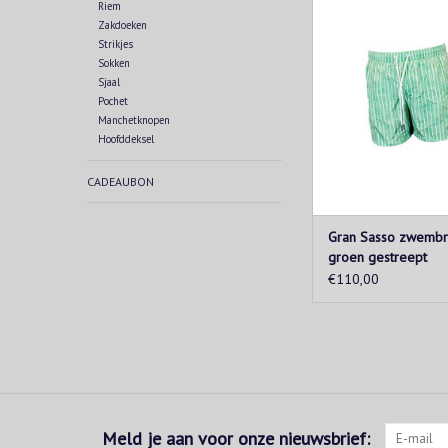
Maak je klaar voor d
Riem
deze leuke zwemshor
Zakdoeken
Strikjes
Sasso! Verkrijgb
Sokken
verschillende kle
Sjaal
verschillende mot
Pochet
TOEVOEGEN AAN WIN
Manchetknopen
Hoofddeksel
CADEAUBON
Gran Sasso zwemb
groen gestreept
€110,00
Meld je aan voor onze nieuwsbrief: