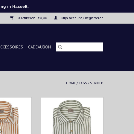
ng in Hasselt.
0 Artikelen - €0,00
Mijn account / Registreren
ACCESSOIRES
CADEAUBON
HOME
/
TAGS
/
STRIPED
streept hemd met
Fris groen gestreept hemd met
straling. Perfect
een zomerse uitstraling. Casual te
 geklede looks.
dragen, maar ook perfect voor een
geklede look.
N WINKELWAGEN
TOEVOEGEN AAN WINKELWAGEN