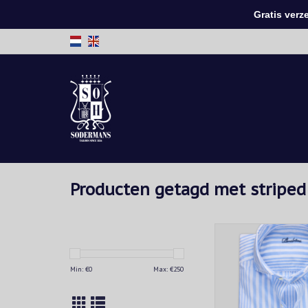
Gratis verzen
Producten getagd met striped
Tijdloos lichtblauw 
poplin overhemd van 
– verfijnd, comfortabe
Min: €
0
Max: €
250
voor zowel werk als v
TOEVOEGEN AAN WIN