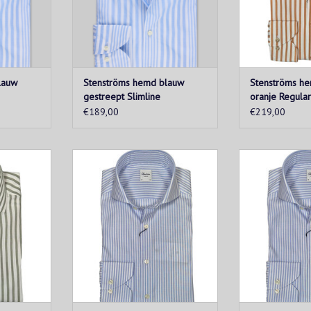
lauw
Stenströms hemd blauw
Stenströms he
gestreept Slimline
oranje Regular
€189,00
€219,00
t hemd met
Elegant blauw-wit gestreept hemd
Elegant blauw-w
g. Casual te
met moderne pasvorm,
met moder
ect voor een
hoogwaardige katoenkwaliteit en
hoogwaardige ka
k.
verfijnde afwerking. Perfect voor
verfijnde afwerk
zowel zakelijke als casual
zowel zakeli
KELWAGEN
gelegenheden. Comfortabel,
gelegenheden
stijlvol en tijdloos.
stijlvol e
TOEVOEGEN AAN WINKELWAGEN