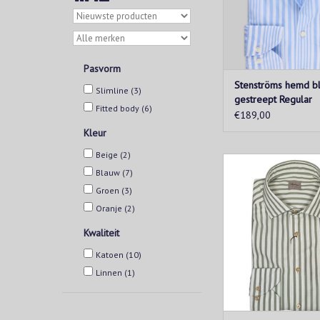
Pasvorm
Stenströms hemd b
Slimline
(3)
gestreept Regular
Fitted body
(6)
€189,00
Kleur
Beige
(2)
Fris groen gestreep
Blauw
(7)
een zomerse uitstralin
dragen, maar ook perf
Groen
(3)
geklede loo
Oranje
(2)
TOEVOEGEN AAN WIN
Kwaliteit
Katoen
(10)
Linnen
(1)