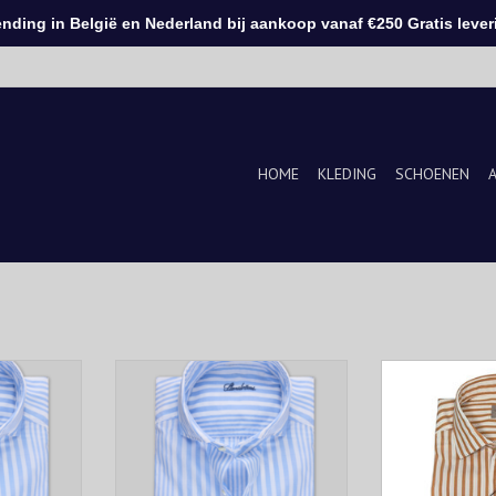
ding in België en Nederland bij aankoop vanaf €250 Gratis leveri
HOME
KLEDING
SCHOENEN
gestreept
Tijdloos lichtblauw gestreept
Fris oranje ge
Stenströms
poplin overhemd van Stenströms
een zomerse uit
l en elegant
– verfijnd, comfortabel en elegant
voor casual én
rije tijd.
voor zowel werk als vrije tijd.
TOEVOEGEN AA
KELWAGEN