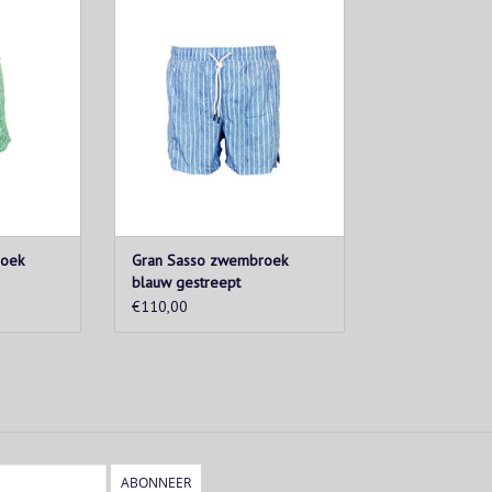
e zomer met
Maak je klaar voor de zomer met
t van Gran
deze leuke zwemshort van Gran
aar in
Sasso! Verkrijgbaar in
uren en
verschillende kleuren en
iefjes.
verschillende motiefjes.
KELWAGEN
TOEVOEGEN AAN WINKELWAGEN
roek
Gran Sasso zwembroek
blauw gestreept
€110,00
ABONNEER