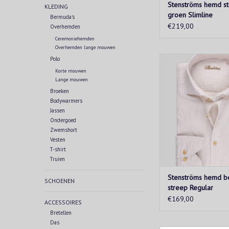
Stenströms hemd s
KLEDING
groen Slimline
Bermuda's
€219,00
Overhemden
Ceremoniehemden
Overhemden lange mouwen
Elegant herenoverhem
Polo
beige met subtiel str
Korte mouwen
Gemaakt van 100% k
Lange mouwen
cut-away kraag en l
Broeken
voor een klassieke, ve
Bodywarmers
– ideaal voor werk of 
Jassen
Tijdloze stijl en ho
Ondergoed
Zwemshort
kwaliteit.
Vesten
TOEVOEGEN AAN WIN
T-shirt
Truien
Stenströms hemd b
SCHOENEN
streep Regular
€169,00
ACCESSOIRES
Bretellen
Das