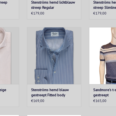
treep
Stenströms hemd lichtblauw
Stenströms he
streep Regular
streep Slimlin
€179,00
€179,00
d in licht
Dit marineblauwe en witte
Blauw zome
eeppatroon.
gestreepte hemd is gemaakt van
streepjespatroo
atoen met
zacht twofold super katoen voor
linnen. Draag
ange mouwen
een licht getailleerde taille. Het
jersey vest v
rzorgde look
kenmerkende gestreepte patroon
gelegenheid of
vrije tijd.
maakt dit hemd een leuke
om een echt 
ogwaardige
toevoeging aan de garderobe van
cre
elke man.
TOEVOEGEN AA
KELWAGEN
TOEVOEGEN AAN WINKELWAGEN
eige
Stenströms hemd blauw
Sandmore's t-s
gestreept Fitted body
gestreept
€169,00
€165,00