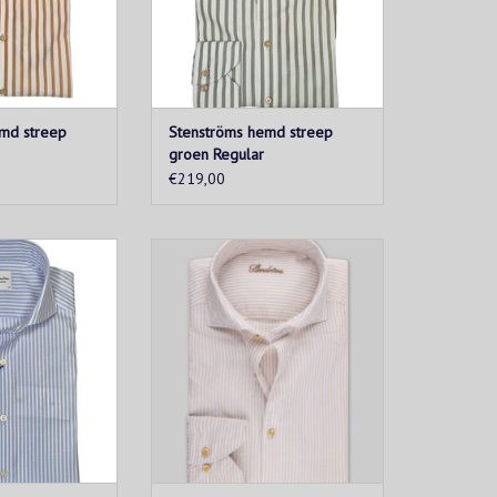
md streep
Stenströms hemd streep
groen Regular
€219,00
it gestreept hemd
Elegant herenoverhemd in licht
ne pasvorm,
beige met subtiel streeppatroon.
toenkwaliteit en
Gemaakt van 100% katoen met
ing. Perfect voor
cut-away kraag en lange mouwen
jke als casual
voor een klassieke, verzorgde look
. Comfortabel,
– ideaal voor werk of vrije tijd.
n tijdloos.
Tijdloze stijl en hoogwaardige
kwaliteit.
TOEVOEGEN AAN WINKELWAGEN