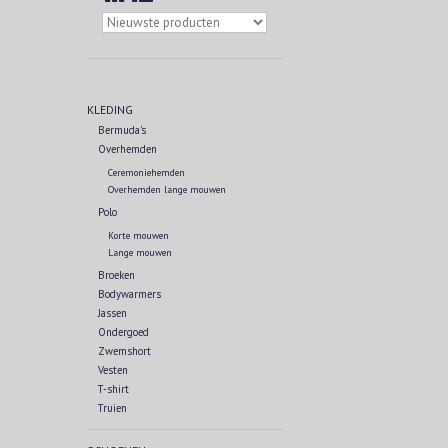
KLEDING
Bermuda's
Overhemden
Ceremoniehemden
Overhemden lange mouwen
Polo
Korte mouwen
Lange mouwen
Broeken
Bodywarmers
Jassen
Ondergoed
Zwemshort
Vesten
T-shirt
Truien