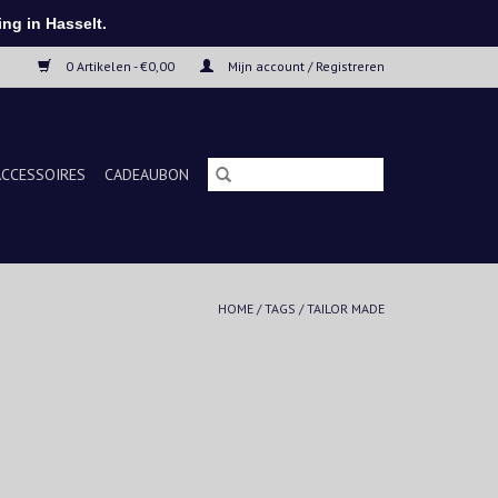
ng in Hasselt.
0 Artikelen - €0,00
Mijn account / Registreren
ACCESSOIRES
CADEAUBON
HOME
/
TAGS
/
TAILOR MADE