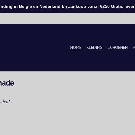
ding in België en Nederland bij aankoop vanaf €250 Gratis leveri
HOME
KLEDING
SCHOENEN
made
den!...