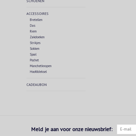
SCHOENEN
ACCESSOIRES
Bretellen
Das
Riem
Zakdoeken
Strikjes
Sokken
Sjaal
Pochet
Manchetknopen
Hoofddeksel
CADEAUBON
Meld je aan voor onze nieuwsbrief: