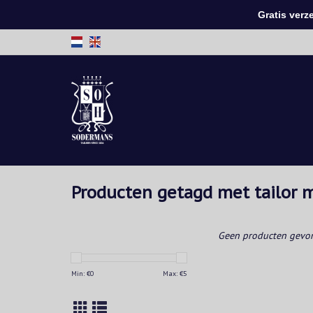
Gratis verzen
Producten getagd met tailor 
Geen producten gevon
Min: €
0
Max: €
5