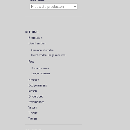
KLEDING
Bermuda's
Overhemden
Ceremoniehemden
Overhemden lange mouwen
Polo
Korte mouwen
Lange mouwen
Broeken
Bodywarmers
Jassen
Ondergoed
Zwemshort
Vesten
T-shirt
Truien