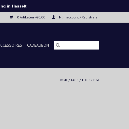
ng in Hasselt.
0 Artikelen - €0,00
Mijn account / Registreren
ACCESSOIRES
CADEAUBON
HOME
/
TAGS
/
THE BRIDGE