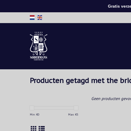
Gratis verzen
Producten getagd met the bri
Geen producten gevon
Min: €
0
Max: €
5