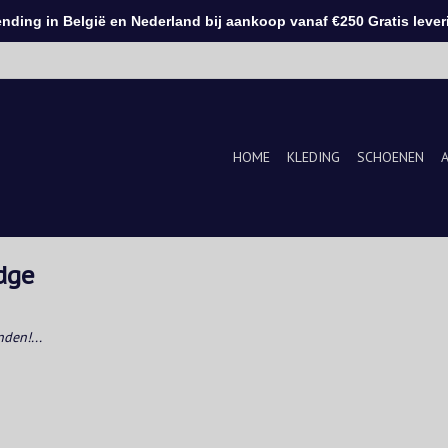
ding in België en Nederland bij aankoop vanaf €250 Gratis leveri
HOME
KLEDING
SCHOENEN
dge
den!...