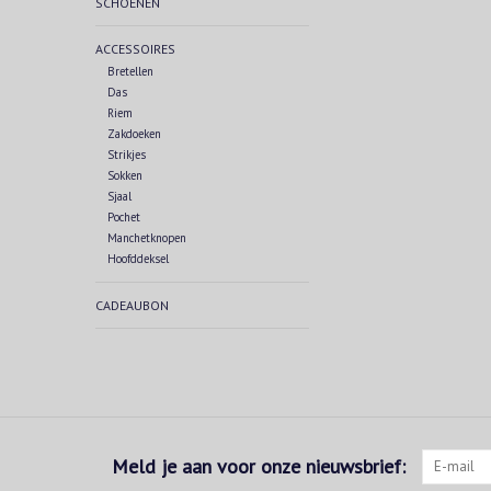
SCHOENEN
ACCESSOIRES
Bretellen
Das
Riem
Zakdoeken
Strikjes
Sokken
Sjaal
Pochet
Manchetknopen
Hoofddeksel
CADEAUBON
Meld je aan voor onze nieuwsbrief: