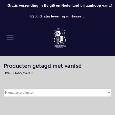
Gratis verzending in België en Nederland bij aankoop vanaf
0 Artikelen - €0,00
€250 Gratis levering in Hasselt.
Home
Kleding
Schoenen
Producten getagd met vanisé
Accessoires
HOME
/
TAGS
/
VANISÉ
Cadeaubon