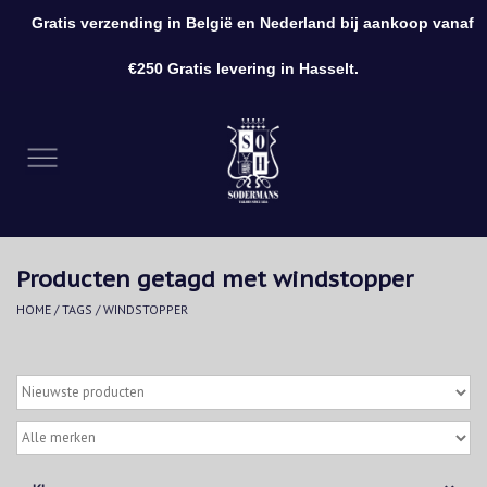
Gratis verzending in België en Nederland bij aankoop vanaf
0 Artikelen - €0,00
€250 Gratis levering in Hasselt.
Home
Kleding
Schoenen
Producten getagd met windstopper
Accessoires
HOME
/
TAGS
/
WINDSTOPPER
Cadeaubon