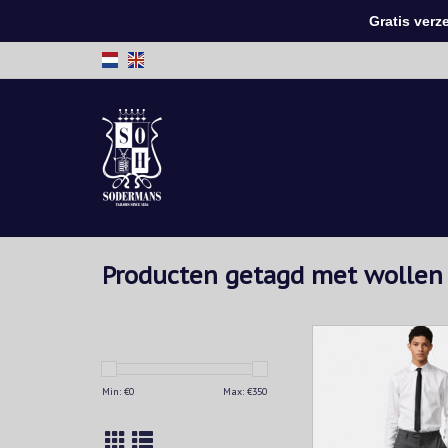
Gratis verzen
Producten getagd met wollen
Fantastisch comfort e
materialen komen sam
MMX-chino's. De a
Min: €
0
Max: €
350
zachte wol met stre
zorgt voor max
bewegingsvrijheid en