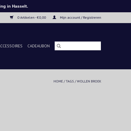
ng in Hasselt.
0 Artikelen - €0,00
Mijn account / Registreren
ACCESSOIRES
CADEAUBON
HOME
/
TAGS
/
WOLLEN BROEK