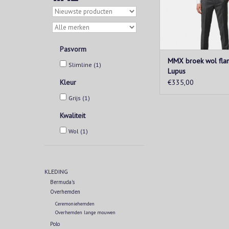
tegelijkertijd de tem
het vocht en laat de 
TOEVOEGEN AAN WIN
Pasvorm
MMX broek wol flane
Slimline
(1)
Lupus
Kleur
€335,00
Grijs
(1)
Kwaliteit
Wol
(1)
KLEDING
Bermuda's
Overhemden
Ceremoniehemden
Overhemden lange mouwen
Polo