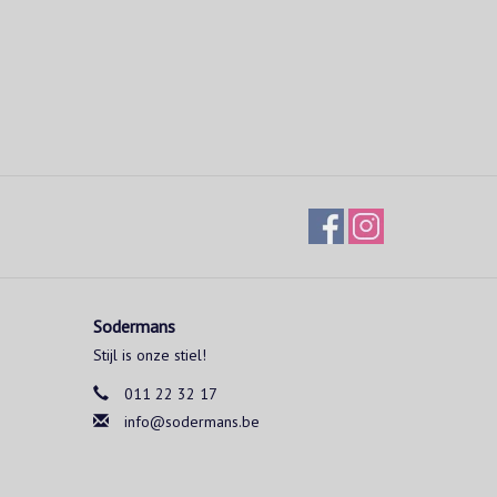
Sodermans
Stijl is onze stiel!
011 22 32 17
info@sodermans.be