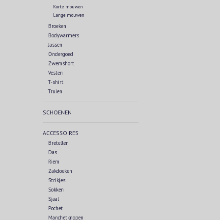
Korte mouwen
Lange mouwen
Broeken
Bodywarmers
Jassen
Ondergoed
Zwemshort
Vesten
T-shirt
Truien
SCHOENEN
ACCESSOIRES
Bretellen
Das
Riem
Zakdoeken
Strikjes
Sokken
Sjaal
Pochet
Manchetknopen