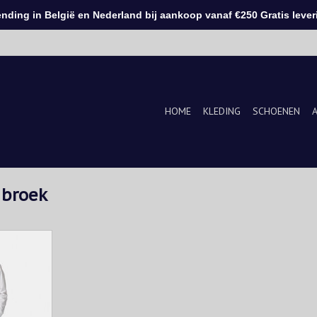
ding in België en Nederland bij aankoop vanaf €250 Gratis leveri
HOME
KLEDING
SCHOENEN
 broek
n de puurste
en in onze
angenaam
tchgehalte
imale
 reguleert