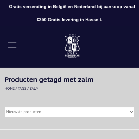
Gratis verzending in België en Nederland bij aankoop vanaf
0 Artikelen - €0,00
€250 Gratis levering in Hasselt.
Home
Kleding
Schoenen
Producten getagd met zalm
Accessoires
HOME
/
TAGS
/
ZALM
Cadeaubon