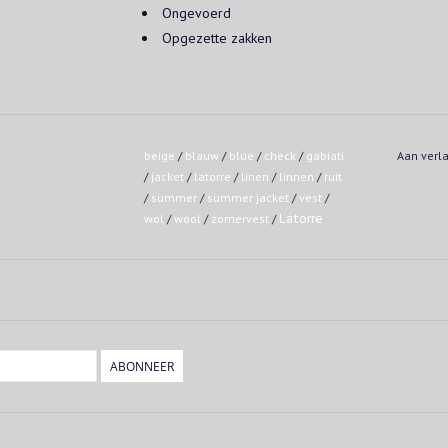
Ongevoerd
Opgezette zakken
beige
/
blauw
/
blue
/
check
/
gabiati
Aan verl
/
jacket
/
latorre
/
linen
/
linnen
/
ruit
/
summer
/
summer jacket
/
vest
/
wol
/
wool
/
zomervest
/
Latorre
ABONNEER