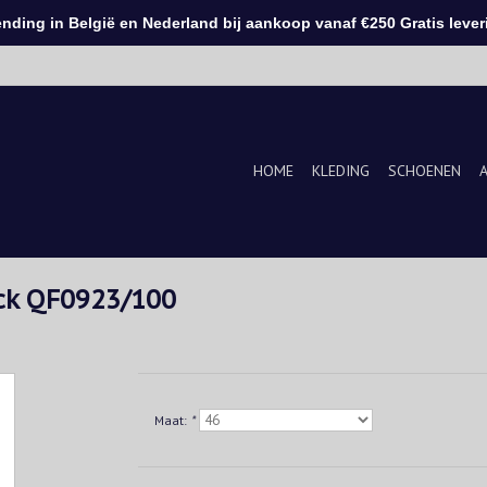
ding in België en Nederland bij aankoop vanaf €250 Gratis leveri
HOME
KLEDING
SCHOENEN
eck QF0923/100
Maat:
*