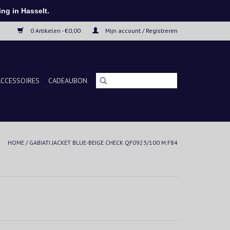
ng in Hasselt.
0 Artikelen - €0,00
Mijn account / Registreren
ACCESSOIRES
CADEAUBON
HOME
/
GABIATI JACKET BLUE-BEIGE CHECK QF0923/100 M:F84