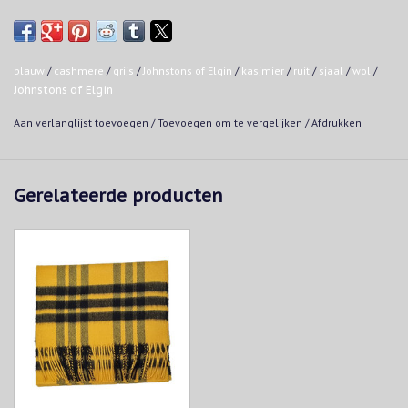
100% Cashmere
Droogkuis:
Hoe zorg dragen voor je cashmere prodcuten?
Made in Elgin, Scotland by Johnstons of Elgin
blauw
/
cashmere
/
grijs
/
Johnstons of Elgin
/
kasjmier
/
ruit
/
sjaal
/
wol
/
Johnstons of Elgin
Aan verlanglijst toevoegen
/
Toevoegen om te vergelijken
/
Afdrukken
Gerelateerde producten