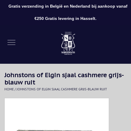
Gratis verzending in België en Nederland bij aankoop vanaf
0 Artikelen - €0,00
€250 Gratis levering in Hasselt.
Home
Kleding
Schoenen
Johnstons of Elgin sjaal cashmere grijs-
Accessoires
blauw ruit
HOME
/
JOHNSTONS OF ELGIN SJAAL CASHMERE GRIJS-BLAUW RUIT
Cadeaubon