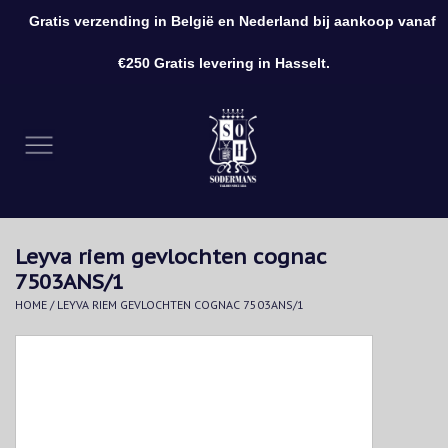
Gratis verzending in België en Nederland bij aankoop vanaf
0 Artikelen - €0,00
€250 Gratis levering in Hasselt.
Home
Kleding
Schoenen
Leyva riem gevlochten cognac
Accessoires
7503ANS/1
HOME
/
LEYVA RIEM GEVLOCHTEN COGNAC 7503ANS/1
Cadeaubon