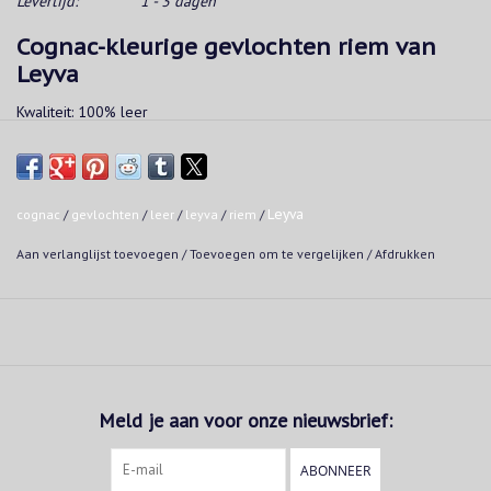
Levertijd:
1 - 3 dagen
Cognac-kleurige gevlochten riem van
Leyva
Kwaliteit: 100% leer
Breedte: 3,5 cm
Sluiting: gesp
cognac
/
gevlochten
/
leer
/
leyva
/
riem
/
Leyva
Verstelbaar: nee, heeft geen inkortingssysteem
Aan verlanglijst toevoegen
/
Toevoegen om te vergelijken
/
Afdrukken
Omdat deze riemen van Leyva handgemaakt en met de hand
geschilderde creaties zijn, hebben alle producten een unieke toon en
glans. De kleur kan hierdoor enigszins afwijken van die van de
afbeelding.
Meld je aan voor onze nieuwsbrief:
ABONNEER