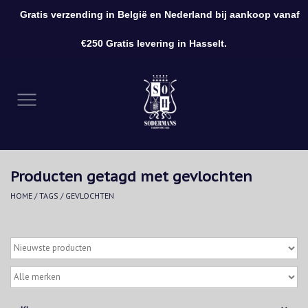
Gratis verzending in België en Nederland bij aankoop vanaf
0 Artikelen - €0,00
€250 Gratis levering in Hasselt.
Home
Kleding
Schoenen
Producten getagd met gevlochten
Accessoires
HOME
/
TAGS
/
GEVLOCHTEN
Cadeaubon