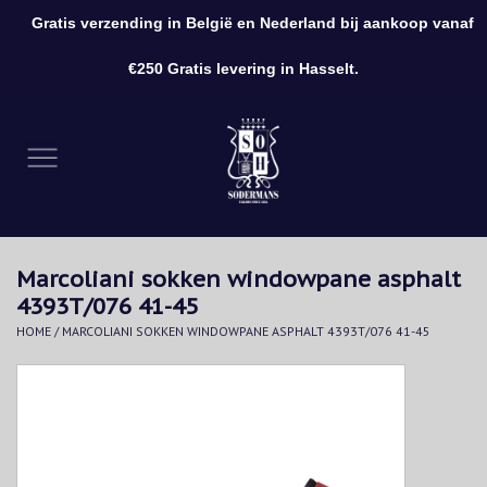
Gratis verzending in België en Nederland bij aankoop vanaf
0 Artikelen - €0,00
€250 Gratis levering in Hasselt.
Home
Kleding
Schoenen
Marcoliani sokken windowpane asphalt
Accessoires
4393T/076 41-45
HOME
/
MARCOLIANI SOKKEN WINDOWPANE ASPHALT 4393T/076 41-45
Cadeaubon