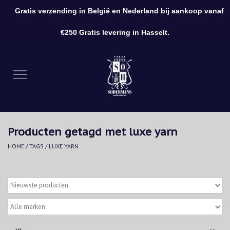
Gratis verzending in België en Nederland bij aankoop vanaf
0 Artikelen - €0,00
€250 Gratis levering in Hasselt.
Home
Kleding
Schoenen
Producten getagd met luxe yarn
Accessoires
HOME
/
TAGS
/
LUXE YARN
Cadeaubon