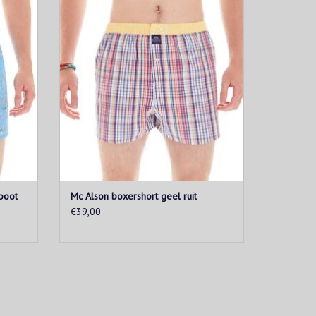
ood.
tailleband is geel.
EN
TOEVOEGEN AAN WINKELWAGEN
boot
Mc Alson boxershort geel ruit
€39,00