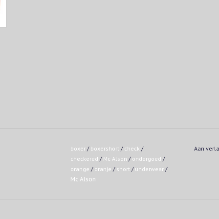
boxer
/
boxershort
/
check
/
Aan verl
checkered
/
Mc Alson
/
ondergoed
/
orange
/
oranje
/
short
/
underwear
/
Mc Alson