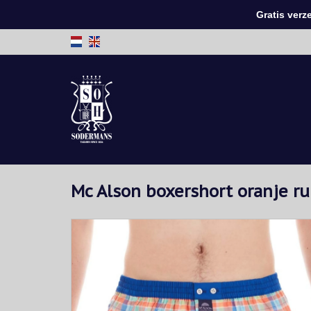
Gratis verzen
Mc Alson boxershort oranje r