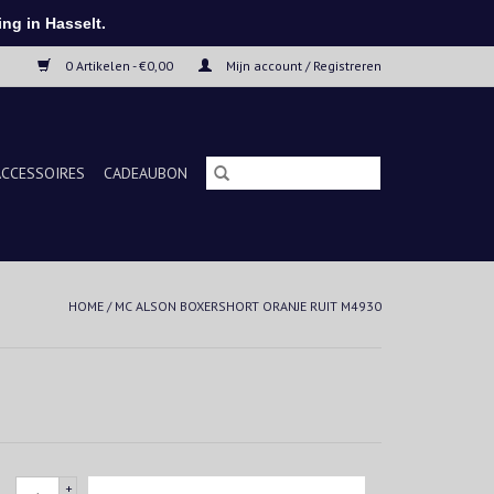
ng in Hasselt.
0 Artikelen - €0,00
Mijn account / Registreren
ACCESSOIRES
CADEAUBON
HOME
/
MC ALSON BOXERSHORT ORANJE RUIT M4930
+