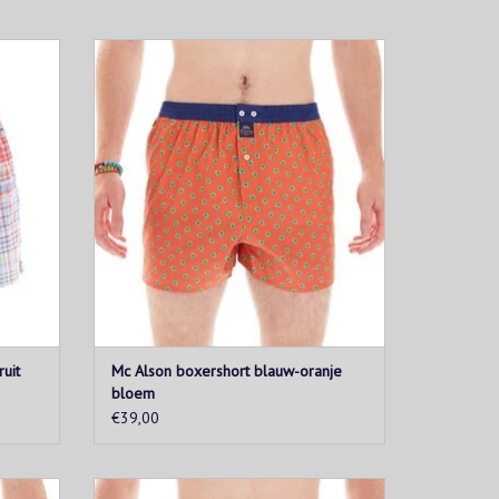
illeband
Bloemenprint op een oranje achtergrond.
De tailleband is blauw.
EN
TOEVOEGEN AAN WINKELWAGEN
uit
Mc Alson boxershort blauw-oranje
bloem
€39,00
blauwe
Geruit patroon in verschillende kleurtjes. De