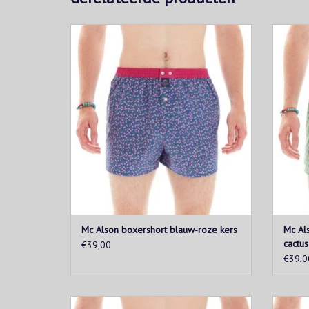
Roze kersenprint op een blauwe
Bl
achtergrond. De tailleband in roze.
ach
TOEVOEGEN AAN WINKELWAGEN
T
Mc Alson boxershort blauw-roze kers
Mc Al
cactus
€39,00
€39,0
Bloemenprint op een blauwe achtergrond.
Windsu