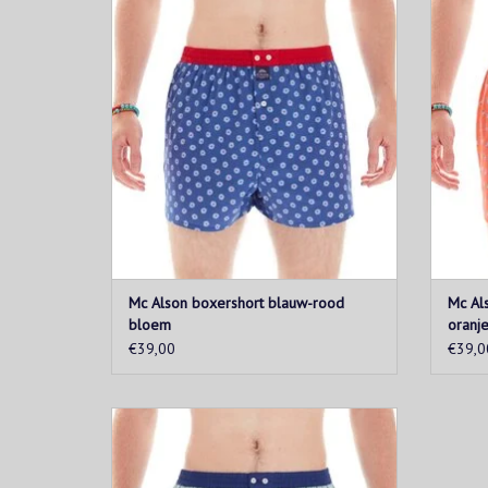
De tailleband is rood.
TOEVOEGEN AAN WINKELWAGEN
T
Mc Alson boxershort blauw-rood
Mc Als
bloem
oranje
€39,00
€39,0
Blauw en groen geruit patroon. De
tailleband is blauw.
TOEVOEGEN AAN WINKELWAGEN