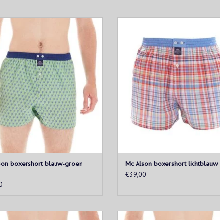
auwe cactusprint op een groene
Rood en blauw geruit patroon. De ta
tergrond. De tailleband is blauw.
is lichtblauw.
OEVOEGEN AAN WINKELWAGEN
TOEVOEGEN AAN WINKELWAG
son boxershort blauw-groen
Mc Alson boxershort lichtblauw r
€39,00
0
rfers op een oranje achtergrond. De
Print van zeilboten op een licht