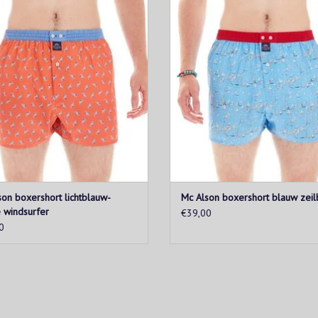
tailleband is lichtblauw.
achtergrond. De tailleband is r
OEVOEGEN AAN WINKELWAGEN
TOEVOEGEN AAN WINKELWAG
on boxershort lichtblauw-
Mc Alson boxershort blauw zeil
 windsurfer
€39,00
0