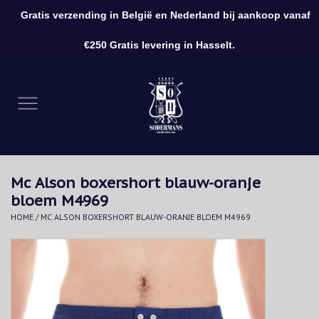
Gratis verzending in België en Nederland bij aankoop vanaf
0 Artikelen - €0,00
€250 Gratis levering in Hasselt.
Home
Kleding
Schoenen
Mc Alson boxershort blauw-oranje
Accessoires
bloem M4969
HOME
/
MC ALSON BOXERSHORT BLAUW-ORANJE BLOEM M4969
Cadeaubon