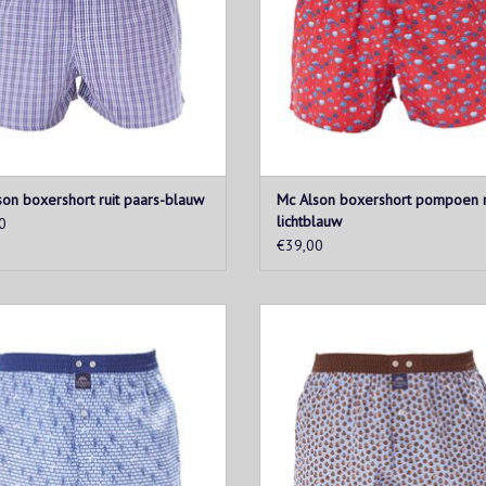
on boxershort ruit paars-blauw
Mc Alson boxershort pompoen 
lichtblauw
0
€39,00
lauwe boxershort met een print van
Lichtblauwe boxershort met br
lmiconen en blauwe tailleband.
dennenappelprint en bruine taill
OEVOEGEN AAN WINKELWAGEN
TOEVOEGEN AAN WINKELWAG