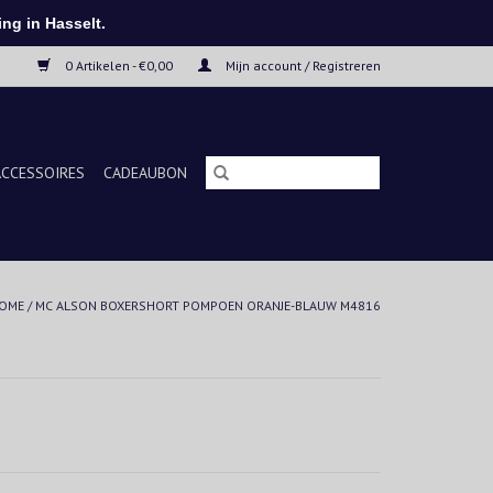
ng in Hasselt.
0 Artikelen - €0,00
Mijn account / Registreren
ACCESSOIRES
CADEAUBON
OME
/
MC ALSON BOXERSHORT POMPOEN ORANJE-BLAUW M4816