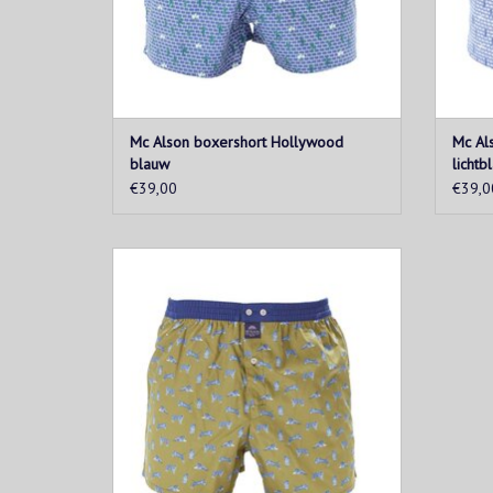
Mc Alson boxershort Hollywood
Mc Al
blauw
lichtb
€39,00
€39,0
Groene boxershort met blauwe tailleband
en lichtblauwe tijgerprint.
TOEVOEGEN AAN WINKELWAGEN