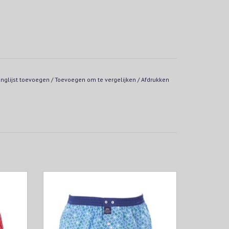
anglijst toevoegen
/
Toevoegen om te vergelijken
/
Afdrukken
auwe
Lichtblauwe boxershort met groene en
blauwe biljartballen. Afgewerkt met blauwe
tailleband.
EN
TOEVOEGEN AAN WINKELWAGEN