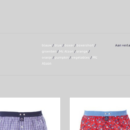
blauw
/
blue
/
boxer
/
boxershort
/
Aan verl
groenten
/
Mc Alson
/
orange
/
oranje
/
pumpkin
/
vegetables
/
Mc
Alson
blauw geruite boxershort. Afgewerkt
Rode boxershorten met lichtbl
met blauwe tailleband.
tailleband en groentenprint.
OEVOEGEN AAN WINKELWAGEN
TOEVOEGEN AAN WINKELWAG