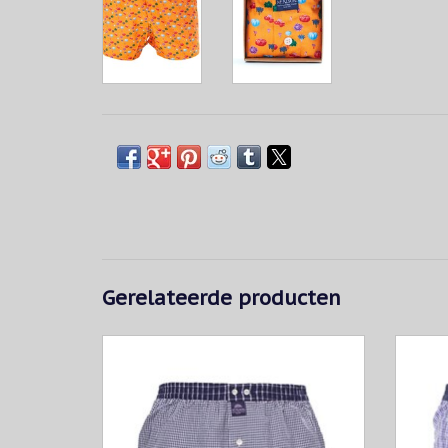
Gerelateerde producten
Blauwe vichy boxershort met blauwe
Paars-
geruite tailleband.
TOEVOEGEN AAN WINKELWAGEN
T