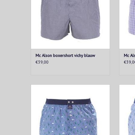
Mc Alson boxershort vichy blauw
Mc Als
€39,00
€39,0
Blauwe boxershort met groene print van
Lichtb
filmiconen. Afgewerkt met blauwe
fi
tailleband.
T
TOEVOEGEN AAN WINKELWAGEN