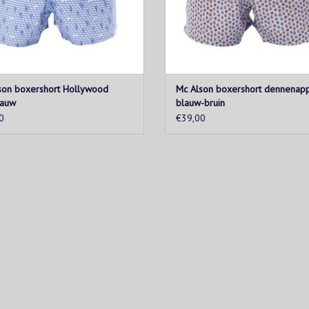
son boxershort Hollywood
Mc Alson boxershort dennenap
lauw
blauw-bruin
0
€39,00