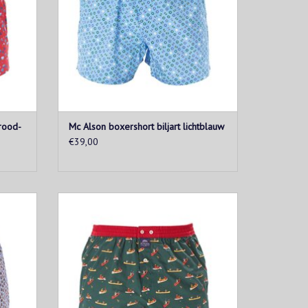
rood-
Mc Alson boxershort biljart lichtblauw
€39,00
uine
Groene boxershort met rode en gele
eband.
kanoprint, afgewerkt met rode tailleband.
EN
TOEVOEGEN AAN WINKELWAGEN