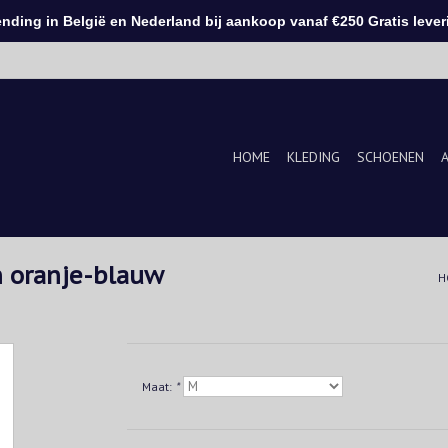
ding in België en Nederland bij aankoop vanaf €250 Gratis leveri
HOME
KLEDING
SCHOENEN
 oranje-blauw
H
Maat:
*