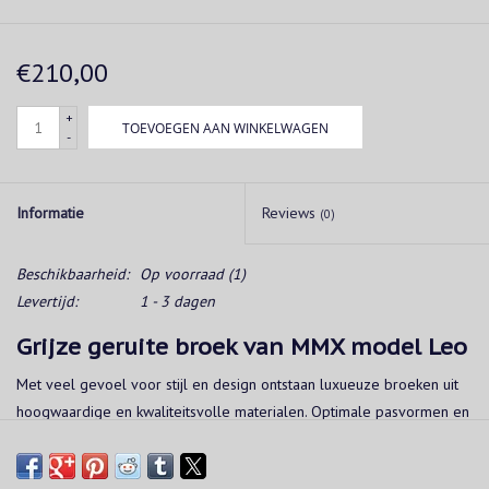
€210,00
+
TOEVOEGEN AAN WINKELWAGEN
-
Informatie
Reviews
(0)
Beschikbaarheid:
Op voorraad
(1)
Levertijd:
1 - 3 dagen
Grijze geruite broek van MMX model Leo
Met veel gevoel voor stijl en design ontstaan luxueuze broeken uit
hoogwaardige en kwaliteitsvolle materialen. Optimale pasvormen en
een nauwkeurige, vakkundige verwerking definiëren de collecties en
stijlvolle details verwijzen bovendien naar de ambachtelijke kunst