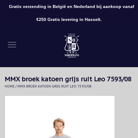
Gratis verzending in België en Nederland bij aankoop vanaf
0 Artikelen - €0,00
€250 Gratis levering in Hasselt.
Home
Kleding
Schoenen
MMX broek katoen grijs ruit Leo 7593/08
Accessoires
HOME
/
MMX BROEK KATOEN GRIJS RUIT LEO 7593/08
Cadeaubon