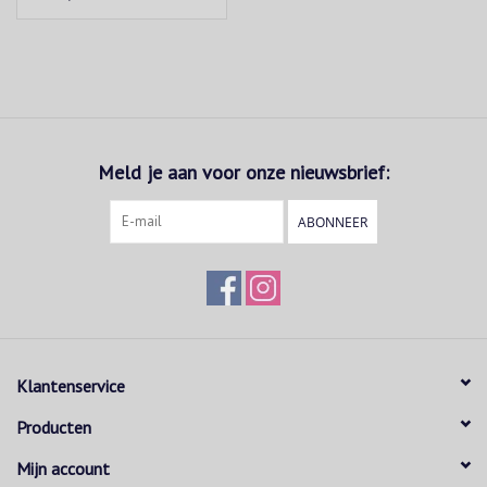
voor de gekleurde en fijne was.
Niet in de droogtrommel.
Matig heet strijken, d.w.z. tot maximaal 150°C
MMX broeken:
Voor modebewuste mannen die belang hechten aan de herkomst
en productievoorwaarden van hun kleding
Meld je aan voor onze nieuwsbrief:
Vakkundige en precieze verwerking in eigen Europese productie
Faire productievoorwaarden
ABONNEER
Gebruik van hoogwaardige en innovatie materialen
Uitstekende weverijen
Optimale pasvorm
Verwerking met speciale band die achteraan iets hoger en
vooraan iets lager is
Comfortabele pasvorm door gebruik van elastische bovenstoffen
Klantenservice
Gebruik van Fairtrade-katoen
Hoogwaardige binnenuitrusting
Producten
Binnenvoering in passende kleur
Mijn account
Stijlvolle details