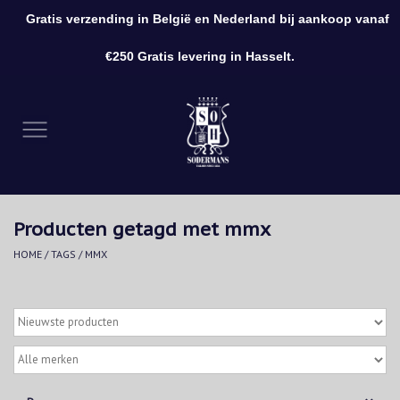
Gratis verzending in België en Nederland bij aankoop vanaf
0 Artikelen - €0,00
€250 Gratis levering in Hasselt.
Home
Kleding
Schoenen
Producten getagd met mmx
Accessoires
HOME
/
TAGS
/
MMX
Cadeaubon