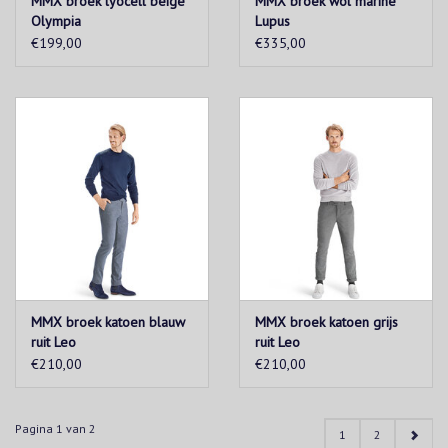
MMX broek lyocell beige
MMX broek wol marine
Olympia
Lupus
€199,00
€335,00
MMX broek katoen blauw
MMX broek katoen grijs
ruit Leo
ruit Leo
€210,00
€210,00
Pagina 1 van 2
1
2