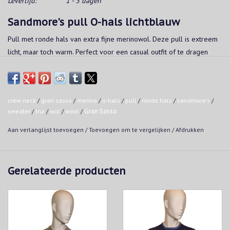
Levertijd:
1 - 3 dagen
Sandmore's pull O-hals lichtblauw
Pull met ronde hals van extra fijne merinowol. Deze pull is extreem
licht, maar toch warm. Perfect voor een casual outfit of te dragen
onder een vest voor een meer geklede stijl.
Kwaliteit:
100% wol
crew neck
/
gran sasso
/
merino
/
o-hals
/
pull
/
ronde hals
/
sandmore's
/
Made in Italy
sweater
/
trui
/
wol
/
wool
/
Gran Sasso
Wasvoorschrift:
Aan verlanglijst toevoegen
/
Toevoegen om te vergelijken
/
Afdrukken
Handwas
Niet in de droogkast
Strijken op maximaal 160°C
Gerelateerde producten