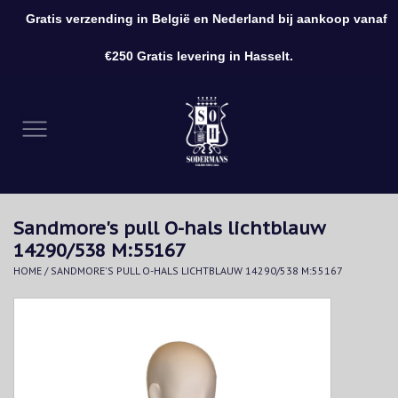
Gratis verzending in België en Nederland bij aankoop vanaf
0 Artikelen - €0,00
€250 Gratis levering in Hasselt.
Home
Kleding
Schoenen
Sandmore's pull O-hals lichtblauw
Accessoires
14290/538 M:55167
HOME
/
SANDMORE'S PULL O-HALS LICHTBLAUW 14290/538 M:55167
Cadeaubon