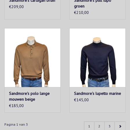
Sandmore's cardigan bruin
Sandmore's pull lupo
groen
€209,00
€210,00
Sandmore's polo lange
Sandmore's lupetto marine
mouwen beige
€145,00
€185,00
Pagina 1 van 3
1
2
3