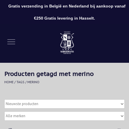
Gratis verzending in België en Nederland bij aankoop vanaf
0 Artikelen - €0,00
€250 Gratis levering in Hasselt.
Home
Kleding
Schoenen
Producten getagd met merino
Accessoires
HOME
/
TAGS
/
MERINO
Cadeaubon