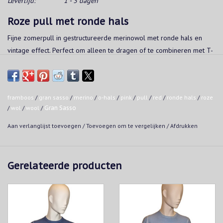
Levertijd:
1 - 3 dagen
Roze pull met ronde hals
Fijne zomerpull in gestructureerde merinowol met ronde hals en
vintage effect. Perfect om alleen te dragen of te combineren met T-
shirt of hemd.
Verkrijgbaar in verschillende kleuren.
Kwaliteit:
framboos
/
gran sasso
/
merino
/
o-hals
/
pink
/
pull
/
red
/
ronde hals
/
roze
/
wol
/
wool
/
Gran Sasso
100% extra fijne merinowol
Made in Italy
Aan verlanglijst toevoegen
/
Toevoegen om te vergelijken
/
Afdrukken
Wasvoorschrift:
Handwas
Gerelateerde producten
Niet in de droogkast
Strijken op maximum 160°C