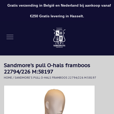
Gratis verzending in België en Nederland bij aankoop vanaf
0 Artikelen - €0,00
€250 Gratis levering in Hasselt.
Home
Kleding
Schoenen
Sandmore's pull O-hals framboos
Accessoires
22794/226 M:58197
HOME
/
SANDMORE'S PULL O-HALS FRAMBOOS 22794/226 M:58197
Cadeaubon