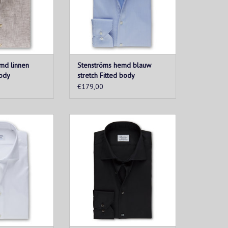
N WINKELWAGEN
TOEVOEGEN AAN WINKELWAGEN
md linnen
Stenströms hemd blauw
body
stretch Fitted body
€179,00
overhemd is een
Dit verfijnde overhemd is een
 in de garderobe
onmisbaar item in de garderobe
 is een geweldige
van elke man en is een geweldige
e te upgraden.
manier om deze te upgraden.
n tweevoudig
Gemaakt van tweevoudig
t extra stretch.
superkatoen met extra stretch.
N WINKELWAGEN
TOEVOEGEN AAN WINKELWAGEN