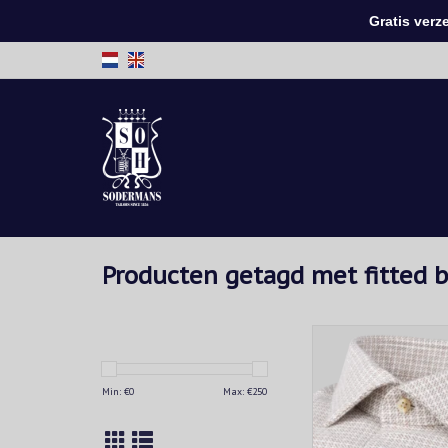
Gratis verzen
Producten getagd met fitted 
Warm flanellen ove
beige ruitpatroon – i
stijlvolle winterlagen 
Min: €
0
Max: €
250
comfort.
TOEVOEGEN AAN WIN