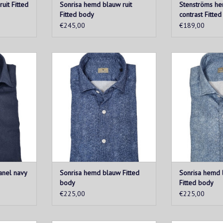
uit Fitted
Sonrisa hemd blauw ruit
Stenströms h
Fitted body
contrast Fitte
€245,00
€189,00
 een luxe
Blauw licht geflaneerd katoenen
Lichtblauw li
 zacht, dit
hemd uit de Sonrisa "Silvery"
katoenen hemd
verhemd is
collectie. De stof is erg zacht en
"Silvery" collect
aag als de
heeft een aangename elastische
zacht en heef
alt.
structuur in breedte en
elastische struc
lengterichting, wat het dragen erg
lengterichting, 
KELWAGEN
comfortabel maakt.
comforta
TOEVOEGEN AAN WINKELWAGEN
TOEVOEGEN AA
anel navy
Sonrisa hemd blauw Fitted
Sonrisa hemd 
body
Fitted body
€225,00
€225,00