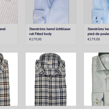
een cuta
TOEVOEGEN AA
anel
Stenströms hemd lichtblauw
Stenströms he
ruit Fitted body
pied-de-poule
€179,00
€179,00
d katoenen
Licht geflaneerd katoenen hemd
Dit geruite twil
"Silvery"
uit de Sonrisa "Silvery" collectie.
van tweevoudig 
rg zacht en
De stof is erg zacht en heeft een
is ontworpen me
elastische
aangename elastische structuur
binnenkraag en
dte en
in breedte en lengterichting, wat
gedetailleerd
t dragen erg
het dragen erg comfortabel
knopen, enkel
akt.
maakt.
een cut a
KELWAGEN
TOEVOEGEN AAN WINKELWAGEN
TOEVOEGEN AA