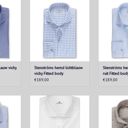
gemaakt van
Dit geruite hemd is gemaakt van
Lichtblauw tw
atoen. Het
zacht twofold superkatoen. Het
regular fit g
jespatroon
karakteristieke vichy ruitpatroon
tweevoudige kat
een leuke
maakt dit overhemd een leuke
model heeft e
rderobe van
toevoeging aan de garderobe van
parelmoeren 
n het het
iedere man.
manchetten e
ailleerde
kr
TOEVOEGEN AAN WINKELWAGEN
TOEVOEGEN AA
KELWAGEN
auw vichy
Stenströms hemd lichtblauw
Stenströms he
vichy Fitted body
ruit Fitted bod
€189,00
€189,00
overhemd
Wit katoenen hemd uit de Sonrisa
Een linnen shir
tretch. Het
superior collectie. Geschikt voor
kledingstuk voor
en met een
elke gelegenheid. Het hemd heeft
mouwen op en d
er knopen,
een Fitted pasvorm.
bijpassende 
n en een
vakantiemod
TOEVOEGEN AAN WINKELWAGEN
g.