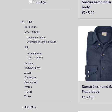
Sonrisa hemd bruin r
Flanel
(4)
body
€245,00
KLEDING
Bermuda's
Hemd uitgewerkt in
Overhemden
flanel. Verwarmend en
Ceremoniehemden
elegante flanellen o
Overhemden lange mouwen
de perfecte eerste l
Polo
temperatuur da
Korte mouwen
TOEVOEGEN AAN WIN
Lange mouwen
Broeken
Bodywarmers
Jassen
Ondergoed
Zwemshort
Stenströms hemd fl
Vesten
Fitted body
T-shirt
Truien
€189,00
SCHOENEN