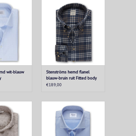
ill overhemd in
Blauw geruit flanellen overhemd
emaakt van een
uitgevoerd in een fitted pasvorm.
oenkwaliteit. Het
Het overhemd is gedetailleerd
en ruitpatroon,
met parelmoer knopen, enkele
knopen, enkele
manchetten en een button down
n een cutaway
kraag.
aag.
TOEVOEGEN AAN WINKELWAGEN
N WINKELWAGEN
md wit-blauw
Stenströms hemd flanel
y
blauw-bruin ruit Fitted body
€189,00
t is het ultieme
Dit verfijnde overhemd is een
 de zomer. Rol de
onmisbaar item in de garderobe
raag het op een
van elke man en is een geweldige
short om in de
manier om deze te upgraden.
us te komen.
Gemaakt van tweevoudig
superkatoen met extra stretch.