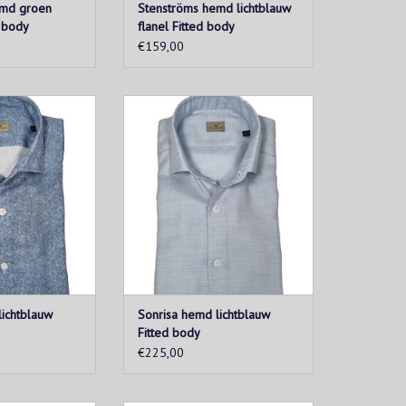
emd groen
Stenströms hemd lichtblauw
d body
flanel Fitted body
€159,00
cht geflaneerd
Blauw licht geflaneerd katoenen
 uit de Sonrisa
hemd uit de Sonrisa "Silvery"
ie. De stof is erg
collectie. De stof is erg zacht en
t een aangename
heeft een aangename elastische
tuur in breedte en
structuur in breedte en
wat het dragen erg
lengterichting, wat het dragen erg
bel maakt.
comfortabel maakt.
N WINKELWAGEN
TOEVOEGEN AAN WINKELWAGEN
lichtblauw
Sonrisa hemd lichtblauw
Fitted body
€225,00