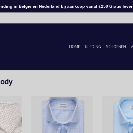
ding in België en Nederland bij aankoop vanaf €250 Gratis leveri
HOME
KLEDING
SCHOENEN
body
rhemd met
Dit geruite twill overhemd is
Lichtblauw hem
deaal voor
gemaakt van katoen en is
pasvorm, gema
en dagelijks
afgewerkt met parelmoeren
Cotton. Het shir
knopen, enkele manchetten en
een pied-de-p
een cut away kraag.
afgewerkt m
KELWAGEN
parelmoer, enke
TOEVOEGEN AAN WINKELWAGEN