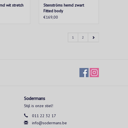
md wit stretch
Stenströms hemd zwart
Fitted body
€169,00
1
2
Sodermans
Stijl is onze stiel!
011 22 32 17
info@sodermans.be