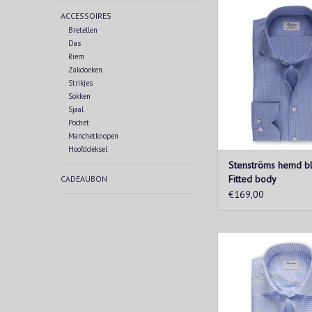
Dit geruite hemd is 
ACCESSOIRES
zacht dubbel superk
Bretellen
karakteristieke ruit
Das
maakt dit overhemd 
Riem
toevoeging aan de ga
Zakdoeken
elke man. Wij vinde
Strikjes
leukst met een get
Sokken
broek.
Sjaal
TOEVOEGEN AAN WIN
Pochet
Manchetknopen
Hoofddeksel
Stenströms hemd bl
Fitted body
CADEAUBON
€169,00
Lichtblauw twill 
gemaakt van katoen s
overhemd is ontworp
ruitpatroon, parelmo
enkele manchette
cutaway kraa