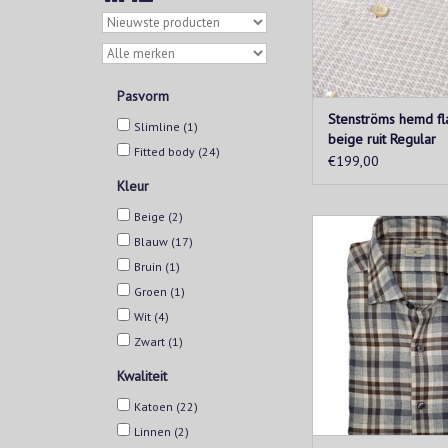
Pasvorm
Stenströms hemd fl
Slimline
(1)
beige ruit Regular
Fitted body
(24)
€199,00
Kleur
Beige
(2)
Bruin licht geflaneer
Blauw
(17)
hemd uit de Sonrisa 
collectie. De stof is e
Bruin
(1)
heeft een aangename 
Groen
(1)
structuur in bree
Wit
(4)
lengterichting, wat he
Zwart
(1)
comfortabel ma
Kwaliteit
TOEVOEGEN AAN WIN
Katoen
(22)
Linnen
(2)