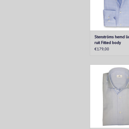
TOEVOEGEN AAN WIN
Stenströms hemd li
ruit Fitted body
€179,00
Blauw katoenen hem
Sonrisa superior co
Geschikt voor elke g
Het hemd heeft een c
pasvorm.
TOEVOEGEN AAN WIN