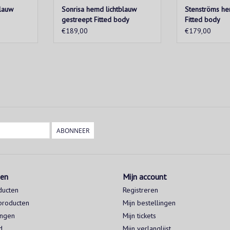
blauw
Sonrisa hemd lichtblauw
Stenströms he
gestreept Fitted body
Fitted body
€189,00
€179,00
ABONNEER
ten
Mijn account
ducten
Registreren
producten
Mijn bestellingen
ingen
Mijn tickets
d
Mijn verlanglijst