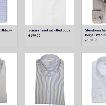
TOEVOEGEN AA
KELWAGEN
chtblauw
Sonrisa hemd wit Fitted body
Stenströms he
beige Fitted 
€199,00
€179,00
d uit de
Lichtblauw gestreept katoenen
Dit verfijnde 
llectie.
hemd uit de Sonrisa "Fior di
onmisbaar item
elegenheid.
cotone" collectie. Geschikt voor
van elke man en
ontemporary
elke gelegenheid. Het hemd heeft
manier om dez
een contemporary pasvorm.
Gemaakt va
superkatoen me
KELWAGEN
TOEVOEGEN AAN WINKELWAGEN
TOEVOEGEN AA