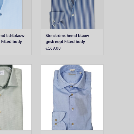
way kraag.
toevoeging aan de garderobe van
elke man.
N WINKELWAGEN
TOEVOEGEN AAN WINKELWAGEN
md lichtblauw
Stenströms hemd blauw
 Fitted body
gestreept Fitted body
€169,00
l shirt is gemaakt
Hemd uitgewerkt in een luxe
katoen. Het shirt
flanel. Verwarmend en zacht, dit
t contrasterende
elegante flanellen overhemd is
 manchetten, is
de perfecte eerste laag als de
 met parelmoer
temperatuur daalt.
e manchetten en
TOEVOEGEN AAN WINKELWAGEN
way kraag.
N WINKELWAGEN