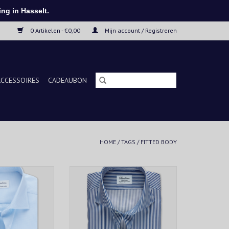
ng in Hasselt.
0 Artikelen - €0,00
Mijn account / Registreren
ACCESSOIRES
CADEAUBON
HOME
/
TAGS
/
FITTED BODY
d met een Fitted
Dit marineblauwe en witte
akt van Twofold
gestreepte hemd is gemaakt van
t is ontworpen met
zacht twofold super katoen voor
oule patroon en
een licht getailleerde taille. Het
et knopen van
kenmerkende gestreepte patroon
le manchetten en
maakt dit hemd een leuke