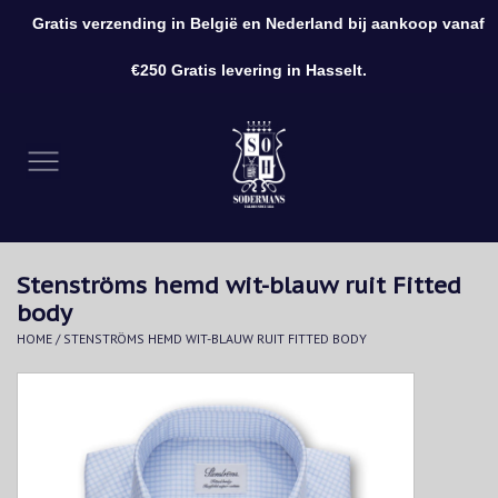
Gratis verzending in België en Nederland bij aankoop vanaf
0 Artikelen - €0,00
€250 Gratis levering in Hasselt.
Home
Kleding
Schoenen
Stenströms hemd wit-blauw ruit Fitted
Accessoires
body
HOME
/
STENSTRÖMS HEMD WIT-BLAUW RUIT FITTED BODY
Cadeaubon