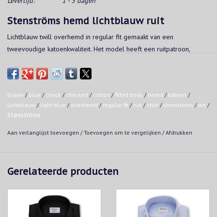
Levertijd:
1 - 3 dagen
Stenströms hemd lichtblauw ruit
Lichtblauw twill overhemd in regular fit gemaakt van een
tweevoudige katoenkwaliteit. Het model heeft een ruitpatroon,
parelmoeren knopen, enkele manchetten en een cutaway kraag.
Pasvorm:
Fitted body: licht getailleerd
blauw
/
blue
/
check
/
checked
/
cotton
/
fitted body
/
hemd
/
katoen
/
lichtblauw
/
light blue
/
overhemd
/
regular fit
/
ruit
/
shirt
/
stenströms
/
wit
/
Kwaliteit:
Stenströms
Twofold stretch cotton
100% katoen
Aan verlanglijst toevoegen
/
Toevoegen om te vergelijken
/
Afdrukken
Mother of pearl buttons
Gerelateerde producten