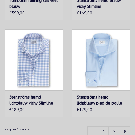
Tombolini running suit vest
Stenströms hemd blauw
blauw
vichy Slimline
€599,00
€169,00
Stenströms hemd
Stenströms hemd
lichtblauw vichy Slimline
lichtblauw pied de poule
Slimline
€189,00
€179,00
Pagina 1 van 3
1
2
3