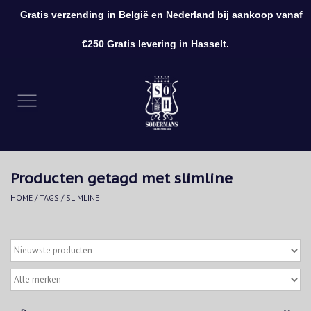
Gratis verzending in België en Nederland bij aankoop vanaf
0 Artikelen - €0,00
€250 Gratis levering in Hasselt.
Home
Kleding
Schoenen
Producten getagd met slimline
Accessoires
HOME
/
TAGS
/
SLIMLINE
Cadeaubon