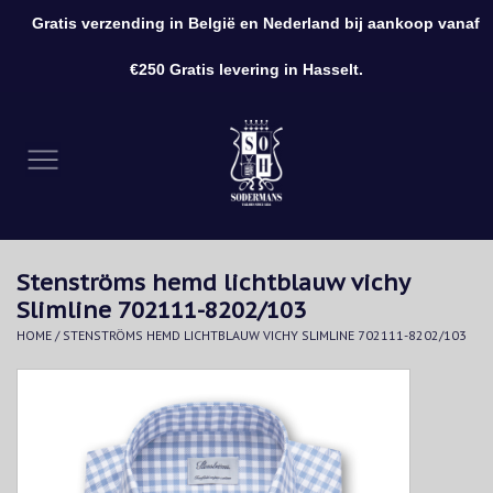
Gratis verzending in België en Nederland bij aankoop vanaf
0 Artikelen - €0,00
€250 Gratis levering in Hasselt.
Home
Kleding
Schoenen
Stenströms hemd lichtblauw vichy
Accessoires
Slimline 702111-8202/103
HOME
/
STENSTRÖMS HEMD LICHTBLAUW VICHY SLIMLINE 702111-8202/103
Cadeaubon