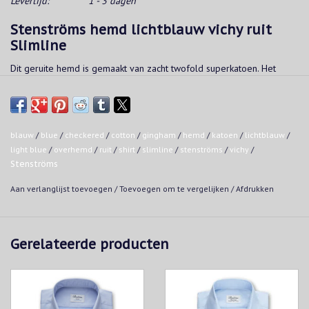
Levertijd:
1 - 3 dagen
Stenströms hemd lichtblauw vichy ruit
Slimline
Dit geruite hemd is gemaakt van zacht twofold superkatoen. Het
karakteristieke vichy ruitpatroon maakt dit overhemd een leuke
toevoeging aan de garderobe van iedere man.
Kwaliteit:
blauw
/
blue
/
checkered
/
cotton
/
gingham
/
hemd
/
katoen
/
lichtblauw
/
Twofold stretch cotton
light blue
/
overhemd
/
ruit
/
shirt
/
slimline
/
stenströms
/
vichy
/
100% katoen
Stenströms
Mother of pearl buttons
Aan verlanglijst toevoegen
/
Toevoegen om te vergelijken
/
Afdrukken
Pasvorm:
- Slimline: slanke pasvorm.
Gerelateerde producten
Wasvoorschrift:
Machinewas tot 60°C, geen droogkast
Maximum temperatuur van het strijkijzer: 150°C