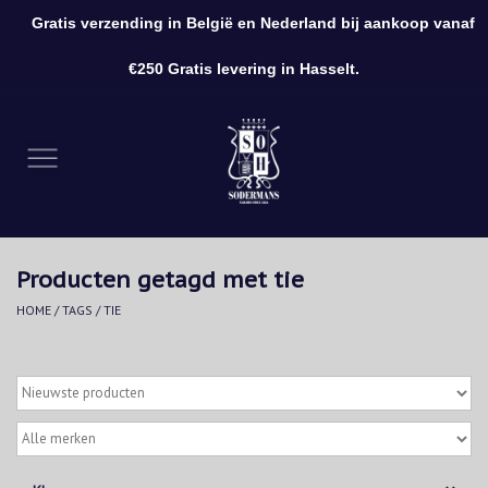
Gratis verzending in België en Nederland bij aankoop vanaf
0 Artikelen - €0,00
€250 Gratis levering in Hasselt.
Home
Kleding
Schoenen
Producten getagd met tie
Accessoires
HOME
/
TAGS
/
TIE
Cadeaubon