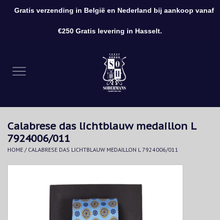
Gratis verzending in België en Nederland bij aankoop vanaf
0 Artikelen - €0,00
€250 Gratis levering in Hasselt.
Home
Kleding
Schoenen
Calabrese das lichtblauw medaillon L
Accessoires
7924006/011
HOME
/
CALABRESE DAS LICHTBLAUW MEDAILLON L 7924006/011
Cadeaubon