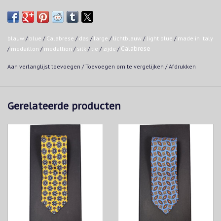
ontwerpen. Elke das is ontworpen voor creatieve en originele
combinaties.
Handmade in italy
blauw
/
blue
/
Calabrese
/
das
/
large
/
lichtblauw
/
light blue
/
made in italy
100% zijde
/
medaillon
/
medallion
/
silk
/
tie
/
zijde
/
Calabrese
Lengte: 150 cm
Breedte: 8,5 cm
Aan verlanglijst toevoegen
/
Toevoegen om te vergelijken
/
Afdrukken
Droogkuis
Gerelateerde producten