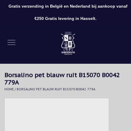
Gratis verzending in België en Nederland bij aankoop vanaf
0 Artikelen - €0,00
€250 Gratis levering in Hasselt.
Home
Kleding
Schoenen
Borsalino pet blauw ruit B15070 B0042
Accessoires
779A
HOME
/
BORSALINO PET BLAUW RUIT B15070 B0042 779A
Cadeaubon