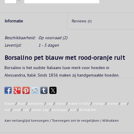
-
Informatie
Reviews
(0)
Beschikbaarheid:
Op voorraad
(2)
Levertijd:
1 - 3 dagen
Borsalino pet blauw met rood-oranje ruit
Borsalino is het oudste Italiaans luxe merk voor hoeden in
Alessandria, Italië. Sinds 1856 maken zij handgemaakte hoeden.
Gebogen stiknaden voor een perfecte pasvorm
72% wol - 24% polyamide - 2% alpaca - 2% mohair
Made in Italy
blauw
/
blue
/
borsalino
/
cap
/
check
/
made in italy
/
orange
/
oranje
/
pet
/
red
/
rood
/
ruit
/
winter cap
/
winterpet
/
wol
/
Borsalino
Aan verlanglijst toevoegen
/
Toevoegen om te vergelijken
/
Afdrukken