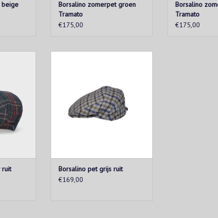
 beige
Borsalino zomerpet groen
Borsalino zom
Tramato
Tramato
€175,00
€175,00
et, gemaakt
Iconische Borsalino pet, gemaakt
teriaal.
van hoogwaardig materiaal.
een vleugje
Tijdloos design met een vleugje
st-have
elegantie. Een must-have
accessoire.
KELWAGEN
TOEVOEGEN AAN WINKELWAGEN
ruit
Borsalino pet grijs ruit
€169,00