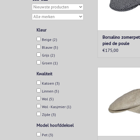
Kleur
Borsalino zomerpet
Beige
(2)
pied de poule
Blauw
(5)
€175,00
Grijs
(2)
Groen
(1)
Borsalino is het oudst
Kwaliteit
luxe merk voor ho
Alessandria, Italië. 
Katoen
(3)
maken zij handgemaa
Linnen
(5)
TOEVOEGEN AAN WIN
Wol
(5)
Wol - Kasjmier
(1)
Zijde
(3)
Model hoofddeksel
Pet
(3)