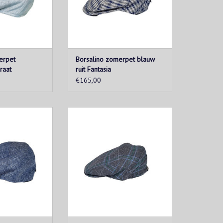
erpet
Borsalino zomerpet blauw
raat
ruit Fantasia
€165,00
 oudste Italiaans
Iconische Borsalino pet, gemaakt
oor hoeden in
van hoogwaardig materiaal.
alië. Sinds 1857
Tijdloos design met een vleugje
gemaakte hoeden.
elegantie. Een must-have
accessoire.
N WINKELWAGEN
TOEVOEGEN AAN WINKELWAGEN