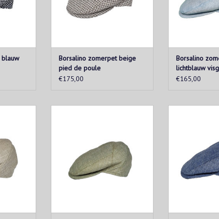
 blauw
Borsalino zomerpet beige
Borsalino zom
pied de poule
lichtblauw visg
€175,00
€165,00
e Italiaans
Borsalino is het oudste Italiaans
Borsalino is het
eden in
luxe merk voor hoeden in
luxe merk v
Sinds 1857
Alessandria, Italië. Sinds 1857
Alessandria, It
kte hoeden.
maken zij handgemaakte hoeden.
maken zij hand
KELWAGEN
TOEVOEGEN AAN WINKELWAGEN
TOEVOEGEN AA