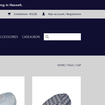
ng in Hasselt.
0 Artikelen - €0,00
Mijn account / Registreren
ACCESSOIRES
CADEAUBON
HOME
/
TAGS
/
CAP
 oudste Italiaans
Borsalino is het oudste Italiaans
oor hoeden in
luxe merk voor hoeden in
alië. Sinds 1857
Alessandria, Italië. Sinds 1857
gemaakte hoeden.
maken zij handgemaakte hoeden.
N WINKELWAGEN
TOEVOEGEN AAN WINKELWAGEN