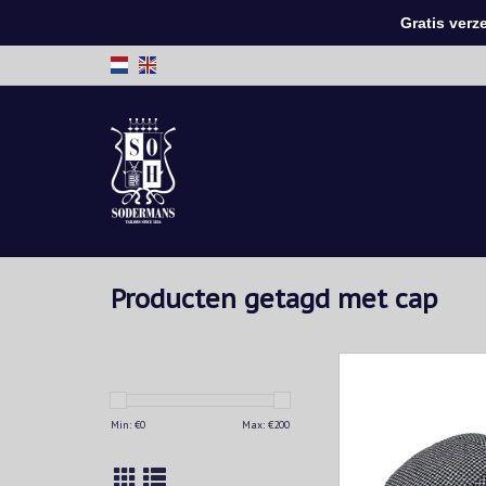
Gratis verzen
Producten getagd met cap
Borsalino is het oudst
luxe merk voor ho
Alessandria, Italië. 
Min: €
0
Max: €
200
maken zij handgemaa
TOEVOEGEN AAN WIN