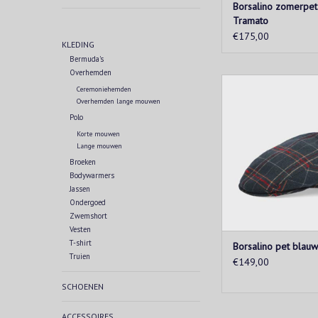
Borsalino zomerpet
Tramato
€175,00
KLEDING
Bermuda's
Overhemden
Iconische Borsalino p
Ceremoniehemden
van hoogwaardig ma
Overhemden lange mouwen
Tijdloos design met 
Polo
elegantie. Een mu
Korte mouwen
accessoire.
Lange mouwen
TOEVOEGEN AAN WIN
Broeken
Bodywarmers
Jassen
Ondergoed
Zwemshort
Vesten
T-shirt
Borsalino pet blauw 
Truien
€149,00
SCHOENEN
ACCESSOIRES