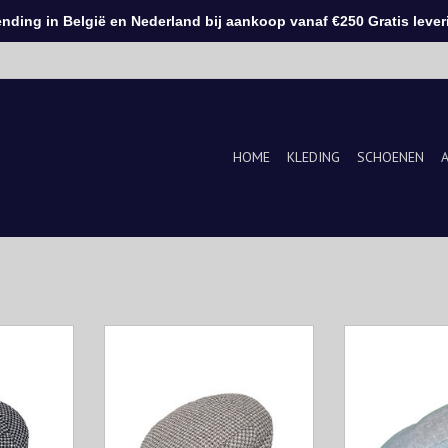
ding in België en Nederland bij aankoop vanaf €250 Gratis leveri
HOME
KLEDING
SCHOENEN
e Italiaans
Borsalino is het oudste Italiaans
Borsalino is het
eden in
luxe merk voor hoeden in
luxe merk v
Sinds 1857
Alessandria, Italië. Sinds 1857
Alessandria, It
kte hoeden.
maken zij handgemaakte hoeden.
maken zij hand
KELWAGEN
TOEVOEGEN AAN WINKELWAGEN
TOEVOEGEN AA