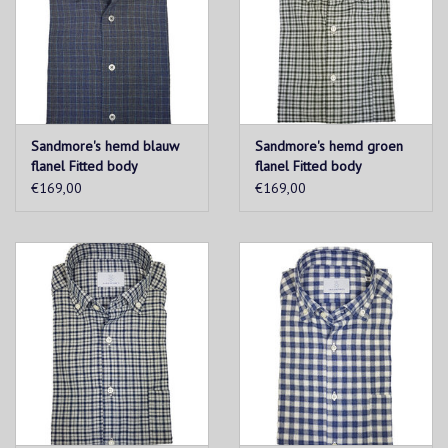
Het kledingstuk mag niet worden behandeld met bleekmiddel.
Matig heet strijken (150°C).
Sandmore's hemd blauw
Sandmore's hemd groen
flanel Fitted body
flanel Fitted body
€169,00
€169,00