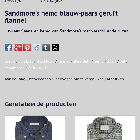
Levertijd:
1 - 3 dagen
Sandmore's hemd blauw-paars geruit
flannel
Luxueus flannelen hemd van Sandmore's met verschillende ruiten.
Combineert het beste met een mooie jeans of chino.
Kwaliteit:
Made in Italy
blauw
/
borstzak
/
fitted body
/
flannel
/
ghirardelli
/
hemd
/
paars
/
ruit
/
100% katoen
sandmore's
/
Ghirardelli
Pasvorm:
Aan verlanglijst toevoegen
/
Toevoegen om te vergelijken
/
Afdrukken
Fitted body: licht getailleerd
Borstzak
Wasvoorschrift:
Gerelateerde producten
Wassen tot een temperatuur van 30°C in een normale wascyclus.