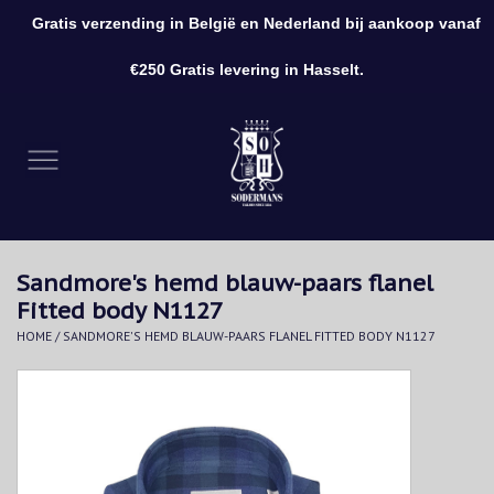
Gratis verzending in België en Nederland bij aankoop vanaf
0 Artikelen - €0,00
€250 Gratis levering in Hasselt.
Home
Kleding
Schoenen
Sandmore's hemd blauw-paars flanel
Accessoires
Fitted body N1127
HOME
/
SANDMORE'S HEMD BLAUW-PAARS FLANEL FITTED BODY N1127
Cadeaubon