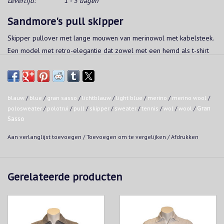
Levertijd:
1 - 3 dagen
Sandmore's pull skipper
Skipper pullover met lange mouwen van merinowol met kabelsteek.
Een model met retro-elegantie dat zowel met een hemd als t-shirt
gecombineerd kan worden. Geproduceerd in Italië.
Made in Italy
Italiaanse pasvorm
blauw
/
blue
/
gran sasso
/
lichtblauw
/
light blue
/
merino
/
merino wool
/
100% merinowol
polosweater
/
polotrui
/
pull
/
skipper
/
sweater
/
tennis
/
wol
/
wool
/
Gran
Wasvoorschrift:
Sasso
Handwas (wolprogramma 30°C)
Aan verlanglijst toevoegen
/
Toevoegen om te vergelijken
/
Afdrukken
Geen droogkast
Droogkuis
Strijkijzer: maximaal 150°C
Gerelateerde producten