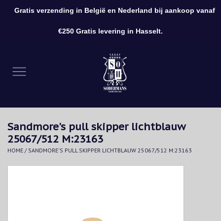
Gratis verzending in België en Nederland bij aankoop vanaf
0 Artikelen - €0,00
€250 Gratis levering in Hasselt.
Home
Kleding
Schoenen
Sandmore's pull skipper lichtblauw
Accessoires
25067/512 M:23163
HOME
/
SANDMORE'S PULL SKIPPER LICHTBLAUW 25067/512 M:23163
Cadeaubon