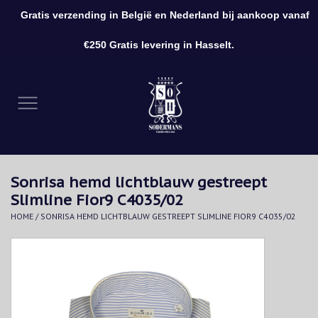
Gratis verzending in België en Nederland bij aankoop vanaf
0 Artikelen - €0,00
€250 Gratis levering in Hasselt.
Home
Kleding
Schoenen
Sonrisa hemd lichtblauw gestreept
Accessoires
Slimline Fior9 C4035/02
HOME
/
SONRISA HEMD LICHTBLAUW GESTREEPT SLIMLINE FIOR9 C4035/02
Cadeaubon