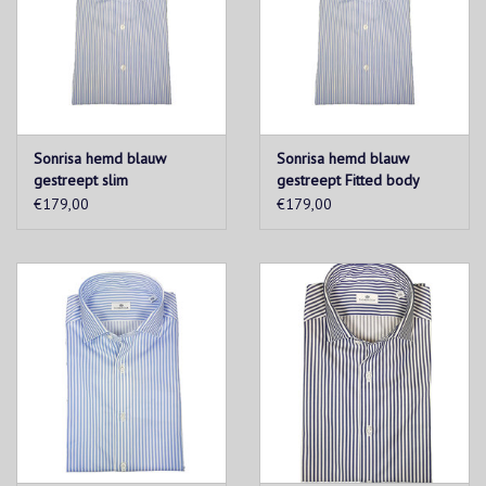
Sonrisa hemd blauw
Sonrisa hemd blauw
gestreept slim
gestreept Fitted body
€179,00
€179,00