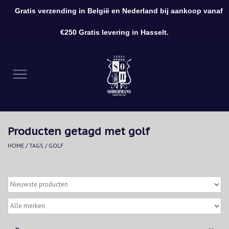
Gratis verzending in België en Nederland bij aankoop vanaf
0 Artikelen - €0,00
€250 Gratis levering in Hasselt.
Home
Kleding
Schoenen
Producten getagd met golf
Accessoires
HOME
/
TAGS
/
GOLF
Cadeaubon