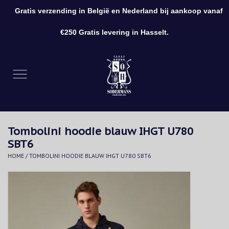
Gratis verzending in België en Nederland bij aankoop vanaf
0 Artikelen - €0,00
€250 Gratis levering in Hasselt.
Home
Kleding
Schoenen
Tombolini hoodie blauw IHGT U780
Accessoires
SBT6
HOME
/
TOMBOLINI HOODIE BLAUW IHGT U780 SBT6
Cadeaubon