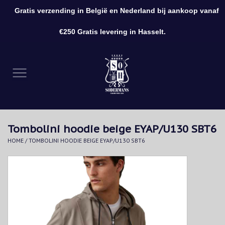
Gratis verzending in België en Nederland bij aankoop vanaf
0 Artikelen - €0,00
€250 Gratis levering in Hasselt.
Home
Kleding
Schoenen
Tombolini hoodie beige EYAP/U130 SBT6
Accessoires
HOME
/
TOMBOLINI HOODIE BEIGE EYAP/U130 SBT6
Cadeaubon