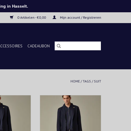
ng in Hasselt.
0 Artikelen - €0,00
Mijn account / Registreren
ACCESSOIRES
CADEAUBON
HOME
/
TAGS
/
SUIT
uit" project is
Het "running suit" project is
gh-tech stoffen,
gebaseerd op high-tech stoffen,
omfortabele en
gemaakt van comfortabele en
 passen perfect bij
lichte jersey. Ze passen perfect bij
T-shirts en
sneakers, T-shirts en
n met capuchon.
kledingstukken met capuchon.