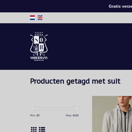
Gratis verzen
Producten getagd met suit
Het "running suit" p
gebaseerd op high-te
gemaakt van comfor
Min: €
0
Max: €
650
lichte jersey. Ze passen
sneakers, T-shir
kledingstukken met 