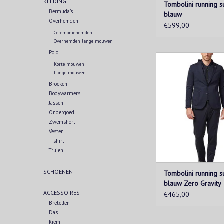
KLEDING
Tombolini running su
Bermuda's
blauw
Overhemden
€599,00
Ceremoniehemden
Overhemden lange mouwen
Polo
Het "running suit" p
Korte mouwen
gebaseerd op high-te
Lange mouwen
gemaakt van comfor
Broeken
lichte jersey. Ze passen
Bodywarmers
sneakers, T-shir
Jassen
kledingstukken met 
Ondergoed
Zwemshort
TOEVOEGEN AAN WIN
Vesten
T-shirt
Truien
SCHOENEN
Tombolini running s
blauw Zero Gravity
ACCESSOIRES
€465,00
Bretellen
Das
Riem