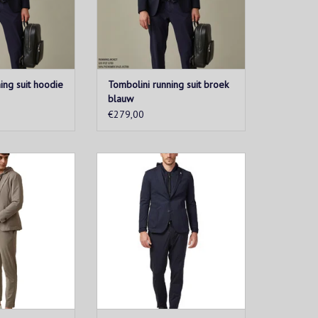
N WINKELWAGEN
TOEVOEGEN AAN WINKELWAGEN
ing suit hoodie
Tombolini running suit broek
blauw
€279,00
uit" project is
Het "running suit" project is
gh-tech stoffen,
gebaseerd op high-tech stoffen,
omfortabele en
gemaakt van comfortabele en
 passen perfect bij
lichte jersey. Ze passen perfect bij
T-shirts en
sneakers, T-shirts en
n met capuchon.
kledingstukken met capuchon.
N WINKELWAGEN
TOEVOEGEN AAN WINKELWAGEN