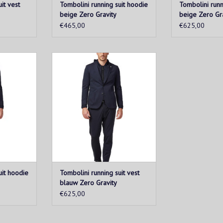
it vest
Tombolini running suit hoodie
Tombolini runn
beige Zero Gravity
beige Zero Gr
€465,00
€625,00
roject is
Het "running suit" project is
ch stoffen,
gebaseerd op high-tech stoffen,
tabele en
gemaakt van comfortabele en
 perfect bij
lichte jersey. Ze passen perfect bij
ts en
sneakers, T-shirts en
capuchon.
kledingstukken met capuchon.
KELWAGEN
TOEVOEGEN AAN WINKELWAGEN
uit hoodie
Tombolini running suit vest
blauw Zero Gravity
€625,00