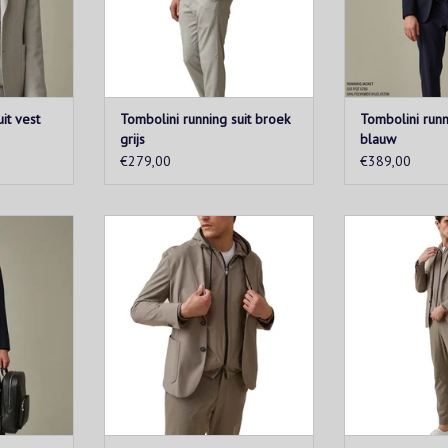
KELWAGEN
TOEVOEGEN AAN WINKELWAGEN
TOEVOEGEN AA
it vest
Tombolini running suit broek
Tombolini runn
grijs
blauw
€279,00
€389,00
roject is
Het "running suit" project is
Het "running s
ch stoffen,
gebaseerd op high-tech stoffen,
gebaseerd op hi
tabele en
gemaakt van comfortabele en
gemaakt van c
 perfect bij
lichte jersey. Ze passen perfect bij
lichte jersey. Ze
ts en
sneakers, T-shirts en
sneakers, 
capuchon.
kledingstukken met capuchon.
kledingstukke
KELWAGEN
TOEVOEGEN AAN WINKELWAGEN
TOEVOEGEN AA