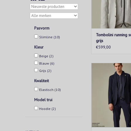
TOEVOEGEN AAN WIN
Pasvorm
Tombolini running su
Slimline
(10)
grijs
Kleur
€599,00
Beige
(2)
Blauw
(6)
Het "running suit" p
Grijs
(2)
gebaseerd op high-te
gemaakt van comfor
Kwaliteit
lichte jersey. Ze passen
sneakers, T-shir
Elastisch
(10)
kledingstukken met 
Model trui
TOEVOEGEN AAN WIN
Hoodie
(2)