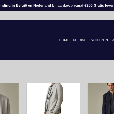
ding in België en Nederland bij aankoop vanaf €250 Gratis leveri
HOME
KLEDING
SCHOENEN
roject is
Het "running suit" project is
Het "running s
ch stoffen,
gebaseerd op high-tech stoffen,
gebaseerd op hi
tabele en
gemaakt van comfortabele en
gemaakt van c
 perfect bij
lichte jersey. Ze passen perfect bij
lichte jersey. Ze
ts en
sneakers, T-shirts en
sneakers, 
capuchon.
kledingstukken met capuchon.
kledingstukke