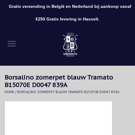
Gratis verzending in België en Nederland bij aankoop vanaf
0 Artikelen - €0,00
€250 Gratis levering in Hasselt.
Home
Kleding
Schoenen
Borsalino zomerpet blauw Tramato
Accessoires
B15070E D0047 839A
HOME
/
BORSALINO ZOMERPET BLAUW TRAMATO B15070E D0047 839A
Cadeaubon