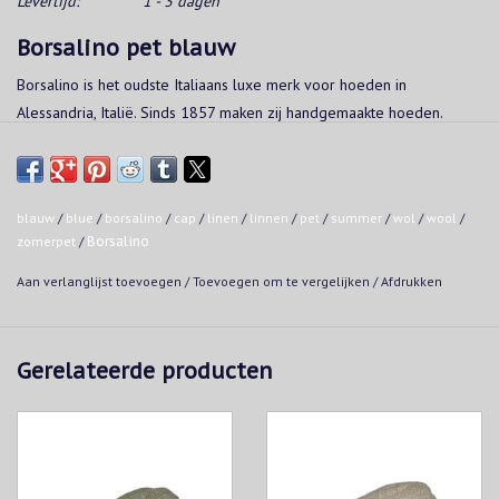
Levertijd:
1 - 3 dagen
Borsalino pet blauw
Borsalino is het oudste Italiaans luxe merk voor hoeden in
Alessandria, Italië. Sinds 1857 maken zij handgemaakte hoeden.
Gebogen stiknaden voor een perfecte pasvorm
55% wol - 23% zijde - 22% linnen
Made in Italy
blauw
/
blue
/
borsalino
/
cap
/
linen
/
linnen
/
pet
/
summer
/
wol
/
wool
/
zomerpet
/
Borsalino
Aan verlanglijst toevoegen
/
Toevoegen om te vergelijken
/
Afdrukken
Gerelateerde producten