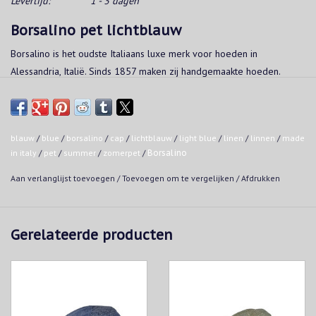
Levertijd:
1 - 3 dagen
Borsalino pet lichtblauw
Borsalino is het oudste Italiaans luxe merk voor hoeden in
Alessandria, Italië. Sinds 1857 maken zij handgemaakte hoeden.
Gebogen stiknaden voor een perfecte pasvorm
100% linnen
Made in Italy
blauw
/
blue
/
borsalino
/
cap
/
lichtblauw
/
light blue
/
linen
/
linnen
/
made
in italy
/
pet
/
summer
/
zomerpet
/
Borsalino
Aan verlanglijst toevoegen
/
Toevoegen om te vergelijken
/
Afdrukken
Gerelateerde producten