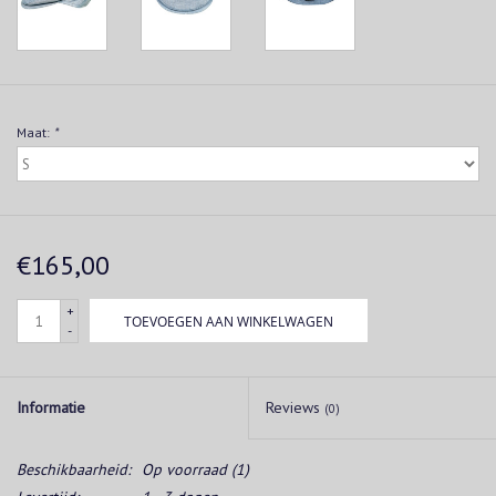
Maat:
*
€165,00
+
TOEVOEGEN AAN WINKELWAGEN
-
Informatie
Reviews
(0)
Beschikbaarheid:
Op voorraad
(1)