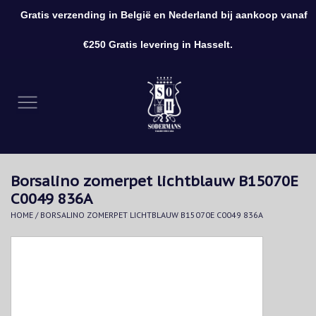
Gratis verzending in België en Nederland bij aankoop vanaf
0 Artikelen - €0,00
€250 Gratis levering in Hasselt.
Home
Kleding
Schoenen
Borsalino zomerpet lichtblauw B15070E
Accessoires
C0049 836A
HOME
/
BORSALINO ZOMERPET LICHTBLAUW B15070E C0049 836A
Cadeaubon