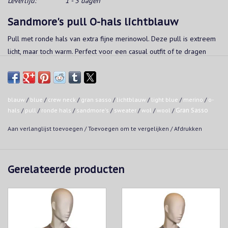
Levertijd:
1 - 3 dagen
Sandmore's pull O-hals lichtblauw
Pull met ronde hals van extra fijne merinowol. Deze pull is extreem
licht, maar toch warm. Perfect voor een casual outfit of te dragen
onder een vest voor een meer geklede stijl.
Kwaliteit:
100% wol
blauw
/
blue
/
crew neck
/
gran sasso
/
lichtblauw
/
light blue
/
merino
/
o-
Made in Italy
hals
/
pull
/
ronde hals
/
sandmore's
/
sweater
/
wol
/
wool
/
Gran Sasso
Wasvoorschrift:
Aan verlanglijst toevoegen
/
Toevoegen om te vergelijken
/
Afdrukken
Handwas
Niet in de droogkast
Strijken op maximaal 160°C
Gerelateerde producten