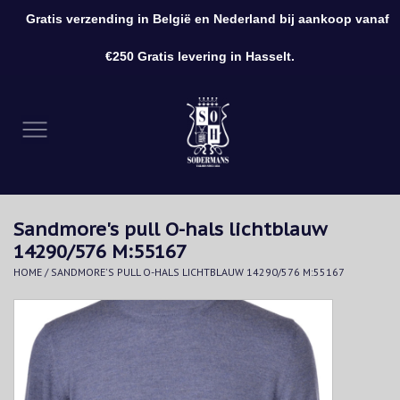
Gratis verzending in België en Nederland bij aankoop vanaf
0 Artikelen - €0,00
€250 Gratis levering in Hasselt.
Home
Kleding
Schoenen
Sandmore's pull O-hals lichtblauw
Accessoires
14290/576 M:55167
HOME
/
SANDMORE'S PULL O-HALS LICHTBLAUW 14290/576 M:55167
Cadeaubon